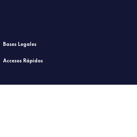
Bases Legales
Accesos Rápidos