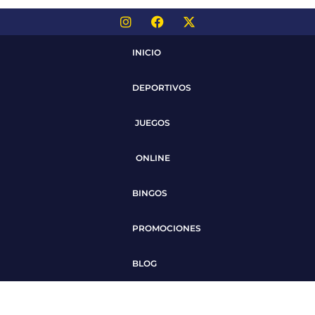
INICIO
DEPORTIVOS
JUEGOS
ONLINE
BINGOS
PROMOCIONES
BLOG