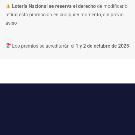
Lotería Nacional se reserva el derecho
de modificar o
retirar esta promoción en cualquier momento, sin previo
aviso
Los premios se acreditarán el
1 y 2 de octubre de 2025