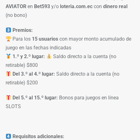
AVIATOR
en
Bet593
y/o
loteria.com.ec
con
dinero real
(no bono)
Premios:
Para los
15 usuarios
con mayor monto acumulado de
juego en las fechas indicadas
1.º y 2.º lugar:
Saldo directo a la cuenta (no
retirable) $800
Del 3.º al 4.º lugar:
Saldo directo a la cuenta (no
retirable) $200
Del 5.º al 15.º lugar:
Bonos para juegos en línea
SLOTS
Requisitos adicionales: