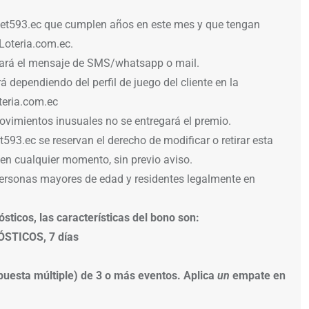
Bet593.ec que cumplen años en este mes y que tengan
Loteria.com.ec.
ará el mensaje de SMS/whatsapp o mail.
á dependiendo del perfil de juego del cliente en la
teria.com.ec
ovimientos inusuales no se entregará el premio.
t593.ec se reservan el derecho de modificar o retirar esta
en cualquier momento, sin previo aviso.
personas mayores de edad y residentes legalmente en
ósticos, las características del bono son:
ÓSTICOS, 7 días
uesta múltiple) de 3 o más eventos. Aplica
un
empate en