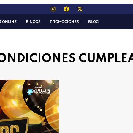
S ONLINE
BINGOS
PROMOCIONES
BLOG
CONDICIONES CUMPLE