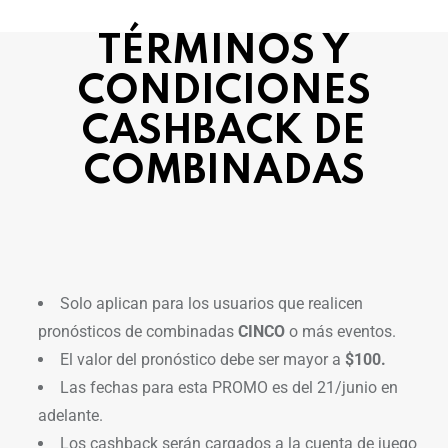
TÉRMINOS Y
CONDICIONES
CASHBACK DE
COMBINADAS
Solo aplican para los usuarios que realicen
pronósticos de combinadas
CINCO
o más eventos.
El valor del pronóstico debe ser mayor a
$100.
Las fechas para esta PROMO es del 21/junio en
adelante.
Los cashback serán cargados a la cuenta de juego