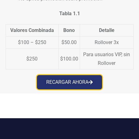
Tabla 1.1
Valores Combinada
Bono
Detalle
$100 – $250
$50.00
Rollover 3x
Para usuarios VIP, sin
$250
$100.00
Rollover
RECARGAR AHORA