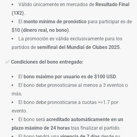
Válido únicamente en mercados de
Resultado Final
(1X2)
.
El
monto mínimo de pronóstico
para participar es de
$10 (dinero real, no bono)
.
La promoción es válida exclusivamente para los
partidos de
semifinal del Mundial de Clubes 2025
.
✅
Condiciones del bono entregado:
El
bono máximo por usuario es de $100 USD
.
El bono debe pronosticarse al menos a 3 eventos o
más.
El bono debe pronosticarse a cuotas >=1.7 por
evento.
El bono será
acreditado automáticamente en un
plazo máximo de 24 horas
tras finalizar el partido.
El bono tendrá una
vigencia de 7 días
desde su