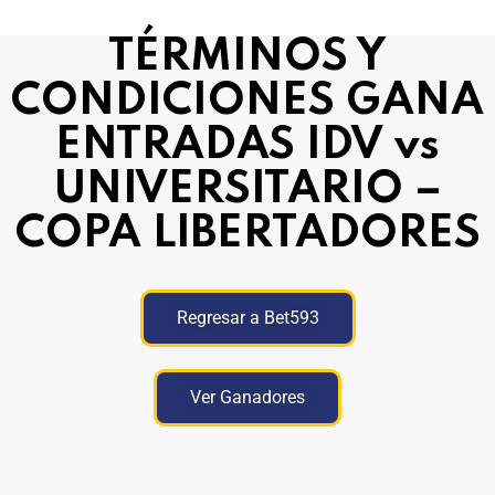
TÉRMINOS Y
CONDICIONES GANA
ENTRADAS IDV vs
UNIVERSITARIO –
COPA LIBERTADORES
Regresar a Bet593
Ver Ganadores