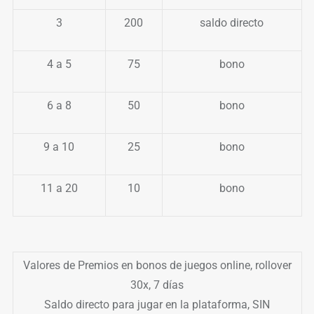
3
200
saldo directo
4 a 5
75
bono
6 a 8
50
bono
9 a 10
25
bono
11 a 20
10
bono
Valores de Premios en bonos de juegos online, rollover
30x, 7 días
Saldo directo para jugar en la plataforma, SIN