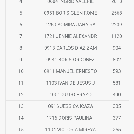
4
0604 INGRID VALERIE
2818
5
0951 BORIS GLEN ROME
2568
6
1250 YOMIRA JAHAIRA
2239
7
1721 JENNIE ALEXANDR
1120
8
0913 CARLOS DIAZ ZAM
904
9
0941 BORIS ORDOÑEZ
802
10
0911 MANUEL ERNESTO
593
11
1103 IVAN DE JESUS J
581
12
1001 GUIDO ERAZO
490
13
0916 JESSICA ICAZA
385
14
1716 DORIS PAULINA I
377
15
1104 VICTORIA MIREYA
255