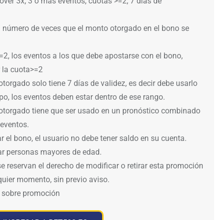
over 3x, 3 o más eventos, cuotas >=2, 7 días de
: número de veces que el monto otorgado en el bono se
2, los eventos a los que debe apostarse con el bono,
 la cuota>=2
otorgado solo tiene 7 días de validez, es decir debe usarlo
po, los eventos deben estar dentro de ese rango.
otorgado tiene que ser usado en un pronóstico combinado
eventos.
r el bono, el usuario no debe tener saldo en su cuenta.
ar personas mayores de edad.
e reservan el derecho de modificar o retirar esta promoción
quier momento, sin previo aviso.
 sobre promoción