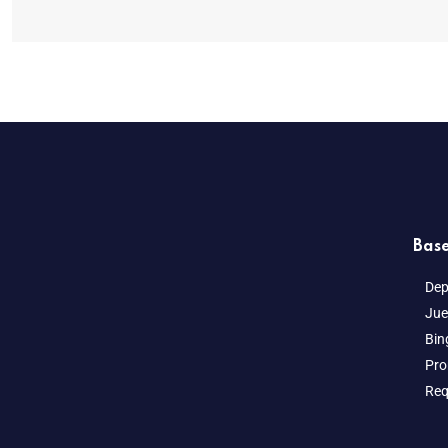
Base
Dep
Jue
Bin
Pro
Req