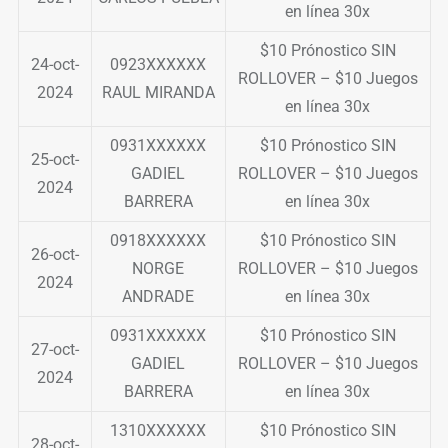
en línea 30x
$10 Prónostico SIN
24-oct-
0923XXXXXX
ROLLOVER – $10 Juegos
2024
RAUL MIRANDA
en línea 30x
0931XXXXXX
$10 Prónostico SIN
25-oct-
GADIEL
ROLLOVER – $10 Juegos
2024
BARRERA
en línea 30x
0918XXXXXX
$10 Prónostico SIN
26-oct-
NORGE
ROLLOVER – $10 Juegos
2024
ANDRADE
en línea 30x
0931XXXXXX
$10 Prónostico SIN
27-oct-
GADIEL
ROLLOVER – $10 Juegos
2024
BARRERA
en línea 30x
1310XXXXXX
$10 Prónostico SIN
28-oct-