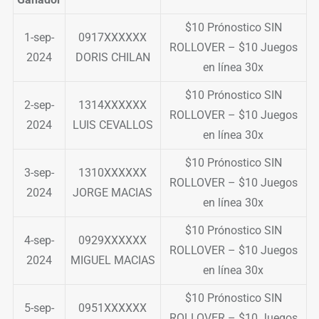
$10 Prónostico SIN
1-sep-
0917XXXXXX
ROLLOVER – $10 Juegos
2024
DORIS CHILAN
en línea 30x
$10 Prónostico SIN
2-sep-
1314XXXXXX
ROLLOVER – $10 Juegos
2024
LUIS CEVALLOS
en línea 30x
$10 Prónostico SIN
3-sep-
1310XXXXXX
ROLLOVER – $10 Juegos
2024
JORGE MACIAS
en línea 30x
$10 Prónostico SIN
4-sep-
0929XXXXXX
ROLLOVER – $10 Juegos
2024
MIGUEL MACIAS
en línea 30x
$10 Prónostico SIN
5-sep-
0951XXXXXX
ROLLOVER – $10 Juegos