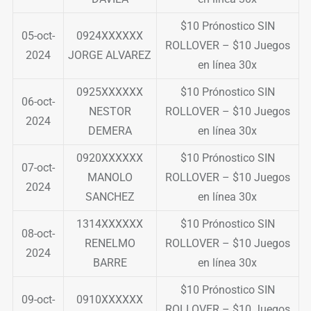
$10 Prónostico SIN
05-oct-
0924XXXXXX
ROLLOVER – $10 Juegos
2024
JORGE ALVAREZ
en línea 30x
0925XXXXXX
$10 Prónostico SIN
06-oct-
NESTOR
ROLLOVER – $10 Juegos
2024
DEMERA
en línea 30x
0920XXXXXX
$10 Prónostico SIN
07-oct-
MANOLO
ROLLOVER – $10 Juegos
2024
SANCHEZ
en línea 30x
1314XXXXXX
$10 Prónostico SIN
08-oct-
RENELMO
ROLLOVER – $10 Juegos
2024
BARRE
en línea 30x
$10 Prónostico SIN
09-oct-
0910XXXXXX
ROLLOVER – $10 Juegos