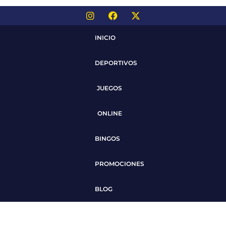
INICIO
DEPORTIVOS
JUEGOS
ONLINE
BINGOS
PROMOCIONES
BLOG