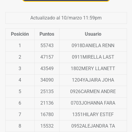
Actualizado al 10/marzo 11:59pm
Posición
Puntos
Usuario
1
55743
0918DANIELA RENN
2
47157
0911MIRELLA LAST
3
43549
1802MERY LLANETT
4
34090
1204YAJAIRA JOHA
5
25135
0926CARMEN ANDRE
6
21136
0703JOHANNA FARA
7
16780
1351HILARY ESTEF
8
15532
0952ALEJANDRA TA