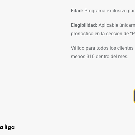
Edad:
Programa exclusivo par
Elegibilidad:
Aplicable únicam
pronóstico en la sección de
“P
Válido para todos los cliente
menos $10 dentro del mes.
a liga