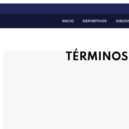
INICIO
DEPORTIVOS
JUEGO
TÉRMINOS 