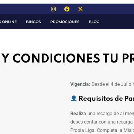
S ONLINE
BINGOS
PROMOCIONES
BLOG
Y CONDICIONES TU P
Vigencia:
Desde el 4 de Julio
Requisitos de Pa
Realiza
una recarga de al me
debes contar con una recarga 
Propia Liga. Completa la Mis