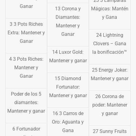
23 3 Lámparas
Ganar
13 Corona y
Mágicas: Mantén
Diamantes:
y Gana
3 3 Pots Riches
Mantener y
Extra: Mantener y
Ganar
24 Lightning
Ganar
Clovers – Gana
14 Luxor Gold:
la bonificación™
4 3 Pots Riches:
Mantener y ganar
Mantener y
25 Energy Joker:
Ganar
15 Diamond
Mantener y ganar
Fortunator:
Poder de los 5
Mantener y ganar
26 Corona de
diamantes:
poder: Mantener
Mantener y ganar
16 3 Carros de
y ganar
Oro: Aguanta y
6 Fortunador
Gana
27 Sunny Fruits