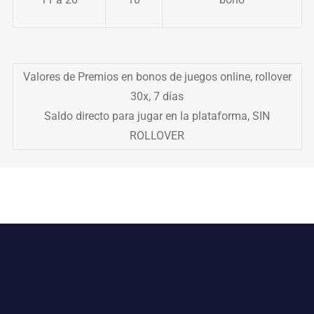
Valores de Premios en bonos de juegos online, rollover
30x, 7 días
Saldo directo para jugar en la plataforma, SIN
ROLLOVER