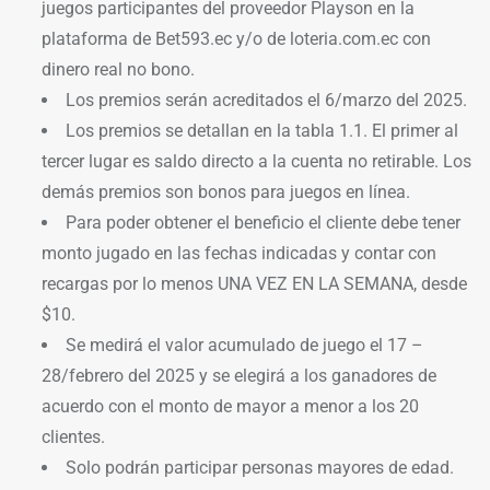
juegos participantes del proveedor Playson en la
plataforma de Bet593.ec y/o de loteria.com.ec con
dinero real no bono.
Los premios serán acreditados el 6/marzo del 2025.
Los premios se detallan en la tabla 1.1. El primer al
tercer lugar es saldo directo a la cuenta no retirable. Los
demás premios son bonos para juegos en línea.
Para poder obtener el beneficio el cliente debe tener
monto jugado en las fechas indicadas y contar con
recargas por lo menos UNA VEZ EN LA SEMANA, desde
$10.
Se medirá el valor acumulado de juego el 17 –
28/febrero del 2025 y se elegirá a los ganadores de
acuerdo con el monto de mayor a menor a los 20
clientes.
Solo podrán participar personas mayores de edad.