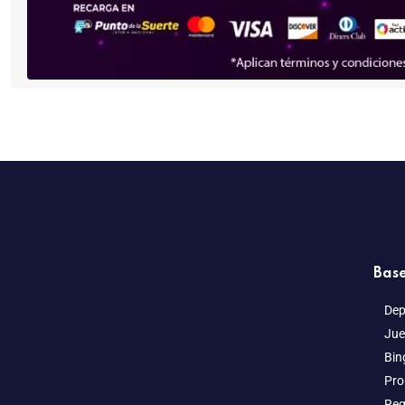
Base
Dep
Jue
Bin
Pro
Req