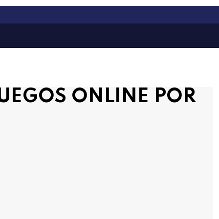
JUEGOS ONLINE POR