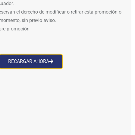
cuador.
eservan el derecho de modificar o retirar esta promoción o
 momento, sin previo aviso.
bre promoción
RECARGAR AHORA