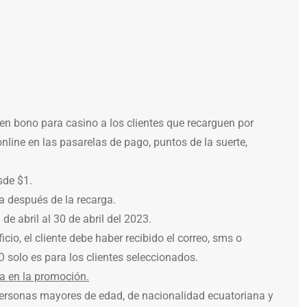
en bono para casino a los clientes que recarguen por
online en las pasarelas de pago, puntos de la suerte,
sde $1.
a después de la recarga.
de abril al 30 de abril del 2023.
icio, el cliente debe haber recibido el correo, sms o
solo es para los clientes seleccionados.
ga en la promoción.
personas mayores de edad, de nacionalidad ecuatoriana y