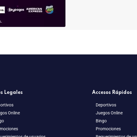
s Legales
Accesos Rápidos
ortivos
Deportivos
gos Online
Juegos Online
go
Bingo
mociones
Promociones
uerimientos de usuarios
Requerimientos de us