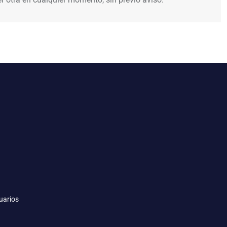
uarios