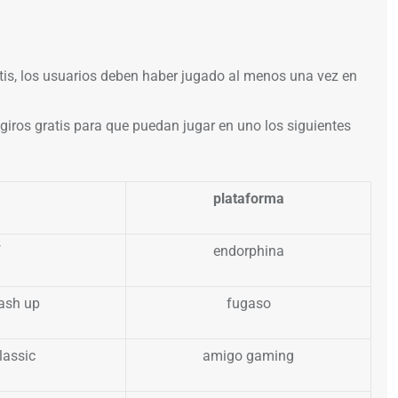
?
ratis, los usuarios deben haber jugado al menos una vez en
giros gratis para que puedan jugar en uno los siguientes
plataforma
f
endorphina
cash up
fugaso
lassic
amigo gaming