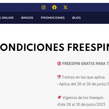
S ONLINE
BINGOS
PROMOCIONES
BLOG
CONDICIONES FREESPI
FREESPIN GRATIS PARA 
Fechas en las que aplica:
• Aplica del 28 al 30 de junio/
Vigencia de los freespin:
•Este 28 al 30 de junio/2025