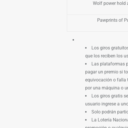
Wolf power hold 
Pawprints of Pu
Los giros gratuit
que los reciben los u
Las plataformas p
pagar un premio si to
equivocación o falla 
por una máquina o un
Los giros gratis s
usuario ingrese a uno
Solo podrán parti
La Lotería Naciona
promoción o cualquie