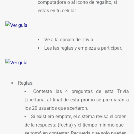
computadora o al icono de regalito, si
estás en tu celular.
Ve a la opción de Trivia.
Lee las reglas y empieza a participar.
Reglas:
Contesta las 4 preguntas de esta Trivia
Libertaria, al final de esta promo se premiarán a
los 20 usuarios que acertaron.
Si existiera empate, el sistema revisa el orden
de la respuesta (fecha) y el tiempo mínimo que
se tomó en contestar. Recuerda que solo pueden