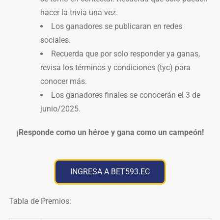
hacer la trivia una vez.
Los ganadores se publicaran en redes
sociales.
Recuerda que por solo responder ya ganas,
revisa los términos y condiciones (tyc) para
conocer más.
Los ganadores finales se conocerán el 3 de
junio/2025.
¡Responde como un héroe y gana como un campeón!
INGRESA A BET593.EC
Tabla de Premios: