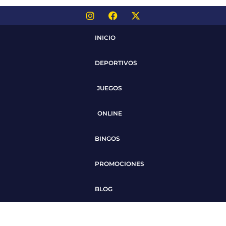
INICIO
DEPORTIVOS
JUEGOS
ONLINE
BINGOS
PROMOCIONES
BLOG