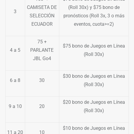
CAMISETA DE
(Roll 30x) y $75 bono de
3
SELECCIÓN
pronósticos (Roll 3x, 3 o más
ECUADOR
eventos, cuota>=2)
75 +
$75 bono de Juegos en Línea
4 a 5
PARLANTE
(Roll 30x)
JBL Go4
$30 bono de Juegos en Línea
6 a 8
30
(Roll 30x)
$20 bono de Juegos en Línea
9 a 10
20
(Roll 30x)
$10 bono de Juegos en Línea
11 a 20
10