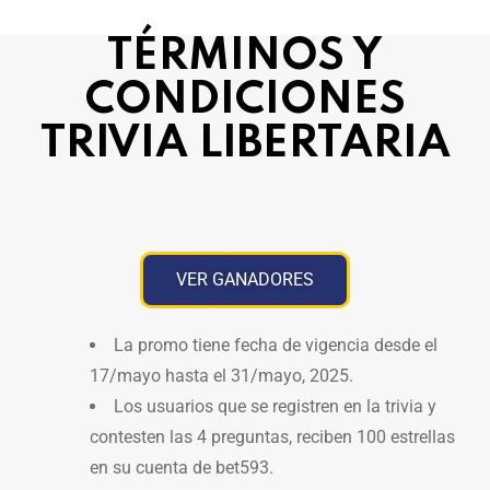
TÉRMINOS Y
CONDICIONES
TRIVIA LIBERTARIA
VER GANADORES
La promo tiene fecha de vigencia desde el
17/mayo hasta el 31/mayo, 2025.
Los usuarios que se registren en la trivia y
contesten las 4 preguntas, reciben 100 estrellas
en su cuenta de bet593.