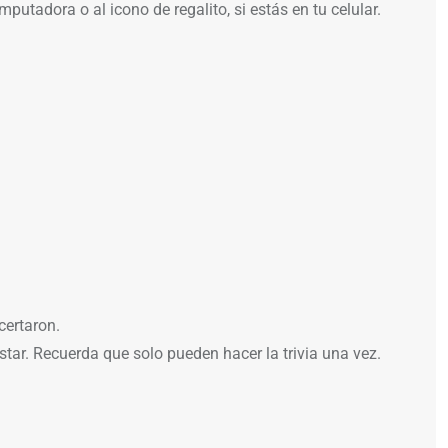
putadora o al icono de regalito, si estás en tu celular.
certaron.
star. Recuerda que solo pueden hacer la trivia una vez.