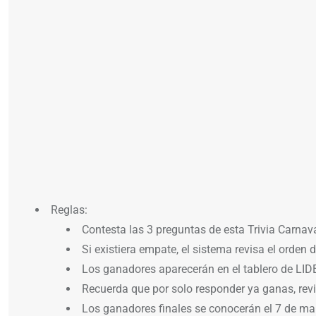
Reglas:
Contesta las 3 preguntas de esta Trivia Carnava
Si existiera empate, el sistema revisa el orden
Los ganadores aparecerán en el tablero de LID
Recuerda que por solo responder ya ganas, revi
Los ganadores finales se conocerán el 7 de ma