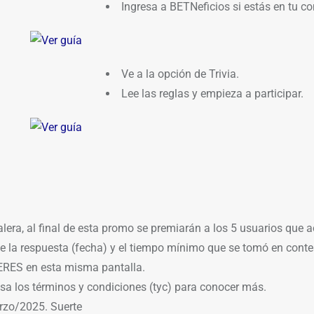
Ingresa a BETNeficios si estás en tu com
Ve a la opción de Trivia.
Lee las reglas y empieza a participar.
lera, al final de esta promo se premiarán a los 5 usuarios que a
 de la respuesta (fecha) y el tiempo mínimo que se tomó en conte
ERES en esta misma pantalla.
sa los términos y condiciones (tyc) para conocer más.
rzo/2025. Suerte