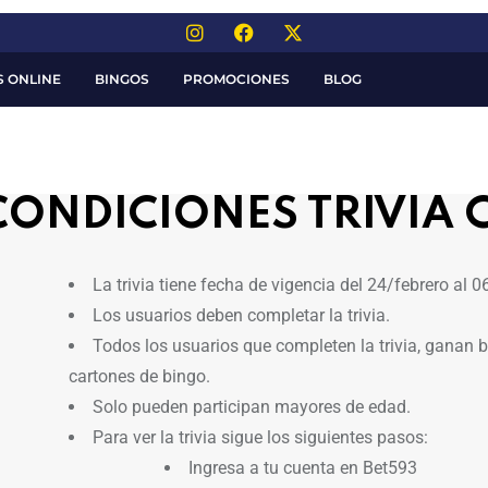
S ONLINE
BINGOS
PROMOCIONES
BLOG
CONDICIONES TRIVIA
La trivia tiene fecha de vigencia del 24/febrero al 
Los usuarios deben completar la trivia.
Todos los usuarios que completen la trivia, ganan b
cartones de bingo.
Solo pueden participan mayores de edad.
Para ver la trivia sigue los siguientes pasos:
Ingresa a tu cuenta en Bet593