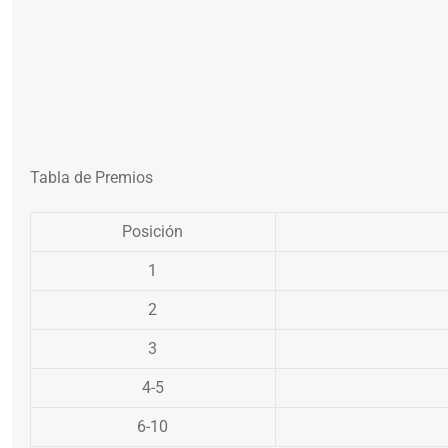
Tabla de Premios
Posición
1
2
3
4-5
6-10