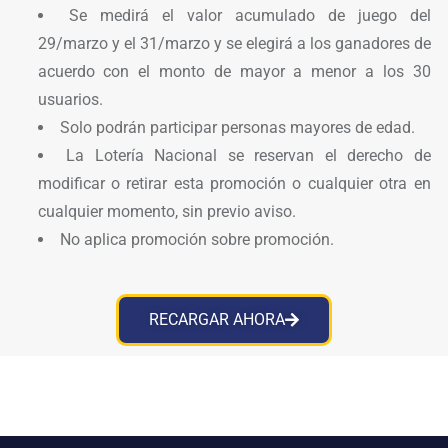
Se medirá el valor acumulado de juego del
29/marzo y el 31/marzo y se elegirá a los ganadores de
acuerdo con el monto de mayor a menor a los 30
usuarios.
Solo podrán participar personas mayores de edad.
La Lotería Nacional se reservan el derecho de
modificar o retirar esta promoción o cualquier otra en
cualquier momento, sin previo aviso.
No aplica promoción sobre promoción.
RECARGAR AHORA