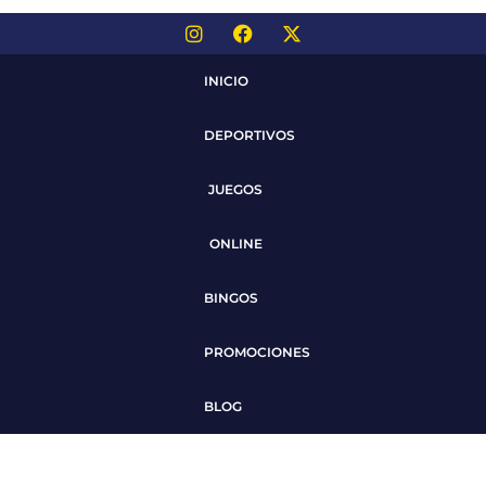
INICIO
DEPORTIVOS
JUEGOS
ONLINE
BINGOS
PROMOCIONES
BLOG