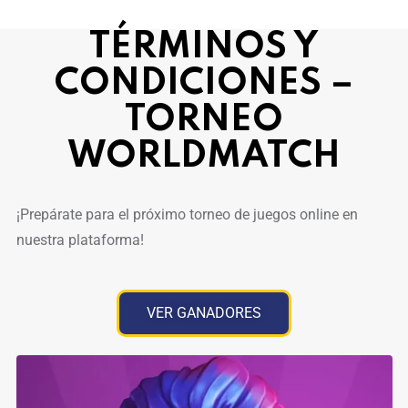
TÉRMINOS Y
CONDICIONES –
TORNEO
WORLDMATCH
¡Prepárate para el próximo torneo de juegos online en
nuestra plataforma!
VER GANADORES