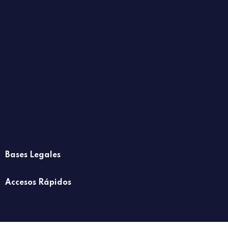
Bases Legales
Accesos Rápidos