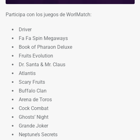
Participa con los juegos de WorlMatch:
Driver
Fa Fa Spin Megaways
Book of Pharaon Deluxe
Fruits Evolution
Dr. Santa & Mr. Claus
Atlantis
Scary Fruits
Buffalo Clan
Arena de Toros
Cock Combat
Ghosts’ Night
Grande Joker
Neptune’s Secrets