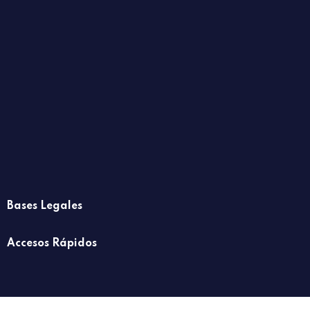
Bases Legales
Accesos Rápidos