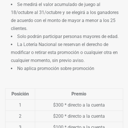
Se medirá el valor acumulado de juego al
18/octubre al 31/octubre y se elegirá a los ganadores
de acuerdo con el monto de mayor a menor a los 25
clientes.
Solo podrán participar personas mayores de edad.
La Lotería Nacional se reservan el derecho de
modificar o retirar esta promoción o cualquier otra en
cualquier momento, sin previo aviso.
No aplica promoción sobre promoción
Posición
Premio
1
$300 * directo a la cuenta
2
$200 * directo a la cuenta
3
$100 * directo a la cuenta