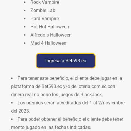
Rock Vampire
Zombie Lab
Hard Vampire
Hot Hot Halloween
Alfredo s Halloween
Mad 4 Halloween
Ingresa a Bet593.ec
Para tener este beneficio, el cliente debe jugar en la
plataforma de Bet593.ec y/o de loteria.com.ec con
dinero real no bono los juegos de BlackJack.
Los premios serán acreditados del 1 al 2/noviembre
del 2023.
Para poder obtener el beneficio el cliente debe tener
monto jugado en las fechas indicadas.