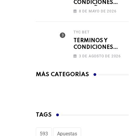
CONDICIONES
CAMPAÑA
8 DE MAYO DE 2026
RECARGA Y GANA
TYC BET
TÉRMINOS Y
CONDICIONES
FERIADO DE
3 DE AGOSTO DE 2026
BINGAZOS EN
BET593
MÁS CATEGORÍAS
TAGS
593
Apuestas