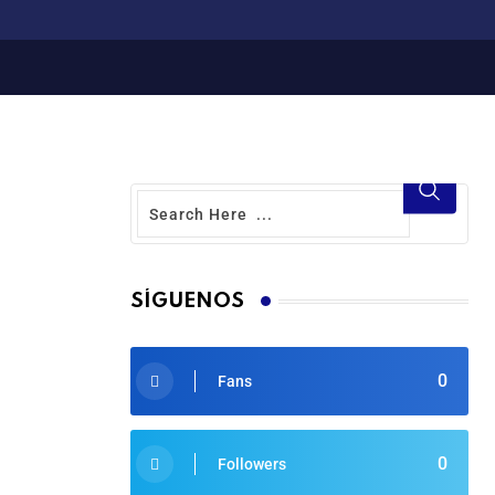
SÍGUENOS
0
Fans
0
Followers