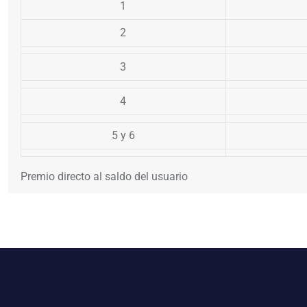
1
2
3
4
5 y 6
Premio directo al saldo del usuario