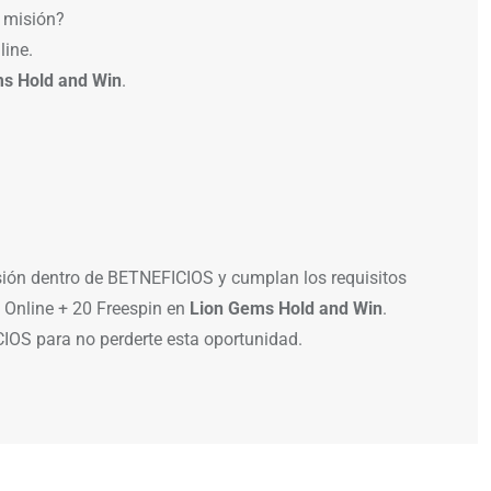
 misión?
line.
s Hold and Win
.
sión dentro de BETNEFICIOS y cumplan los requisitos
o Online + 20 Freespin en
Lion Gems Hold and Win
.
IOS para no perderte esta oportunidad.