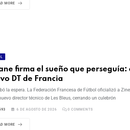
AD MORE
OL
ane firma el sueño que perseguía: 
vo DT de Francia
bó la espera. La Federación Francesa de Fútbol oficializó a Zin
uevo director técnico de Les Bleus, cerrando un culebrón
593
6 DE AGOSTO DE 2026
0
COMMENTS
AD MORE