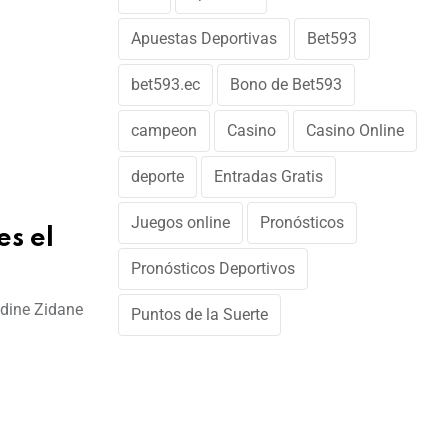
Apuestas Deportivas
Bet593
bet593.ec
Bono de Bet593
campeon
Casino
Casino Online
deporte
Entradas Gratis
Juegos online
Pronósticos
es el
Pronósticos Deportivos
edine Zidane
Puntos de la Suerte