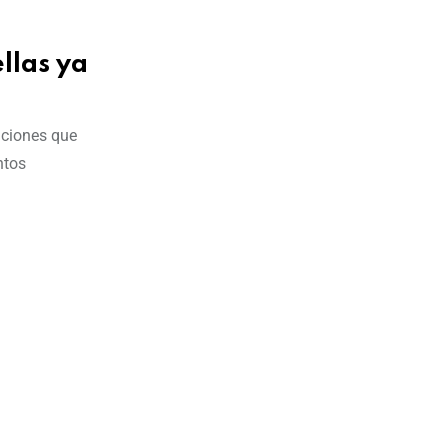
llas ya
aciones que
ntos