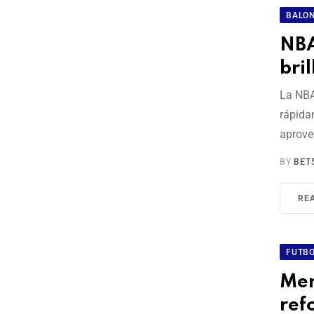
BALO
NBA
bri
La NBA
rápidam
aprov
BY
BET
RE
FUTB
Mer
ref