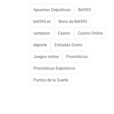
Apuestas Deportivas
Bet593
bet593.ec
Bono de Bet593
campeon
Casino
Casino Online
deporte
Entradas Gratis
Juegos online
Pronósticos
Pronósticos Deportivos
Puntos de la Suerte