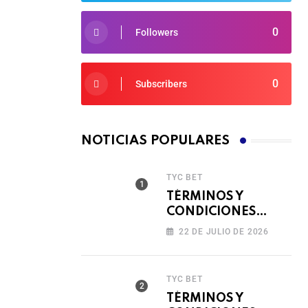
0
Followers
0
Subscribers
NOTICIAS POPULARES
TYC BET
TÉRMINOS Y
CONDICIONES
TORNEO COMPITE,
22 DE JULIO DE 2026
GIRA Y GANA🎰
TYC BET
TÉRMINOS Y