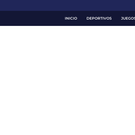
INICIO
DEPORTIVOS
JUEGO