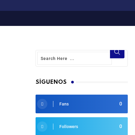
SÍGUENOS
0
Fans
0
Followers