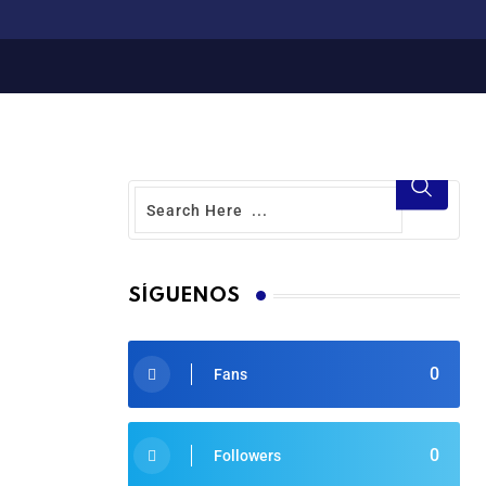
SÍGUENOS
0
Fans
0
Followers