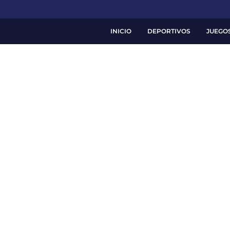
INICIO
DEPORTIVOS
JUEGO