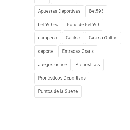
Apuestas Deportivas
Bet593
bet593.ec
Bono de Bet593
campeon
Casino
Casino Online
deporte
Entradas Gratis
Juegos online
Pronósticos
Pronósticos Deportivos
Puntos de la Suerte