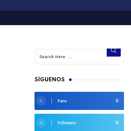
SÍGUENOS
0
Fans
0
Followers