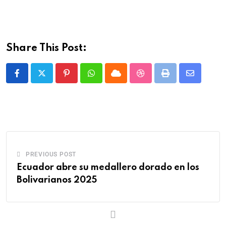
Share This Post:
PREVIOUS POST
Ecuador abre su medallero dorado en los
Bolivarianos 2025