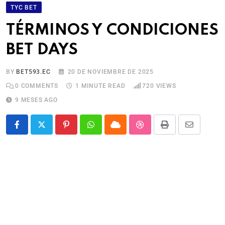
TYC BET
TÉRMINOS Y CONDICIONES
BET DAYS
BY
BET593.EC
20 DE NOVIEMBRE DE 2025
0
COMMENTS
1 MINUTE READ
720
VIEWS
9 MESES AGO