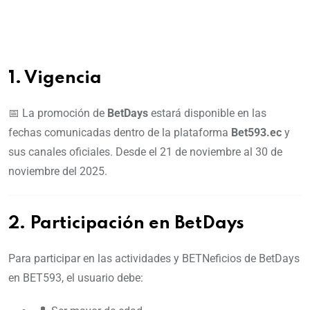
1. Vigencia
📅 La promoción de
BetDays
estará disponible en las
fechas comunicadas dentro de la plataforma
Bet593.ec
y
sus canales oficiales. Desde el 21 de noviembre al 30 de
noviembre del 2025.
2. Participación en BetDays
Para participar en las actividades y BETNeficios de BetDays
en BET593, el usuario debe: