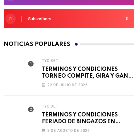
0
Subscribers
NOTICIAS POPULARES
TYC BET
TÉRMINOS Y CONDICIONES
TORNEO COMPITE, GIRA Y GANA
🎰
22 DE JULIO DE 2026
TYC BET
TÉRMINOS Y CONDICIONES
FERIADO DE BINGAZOS EN
BET593
3 DE AGOSTO DE 2026