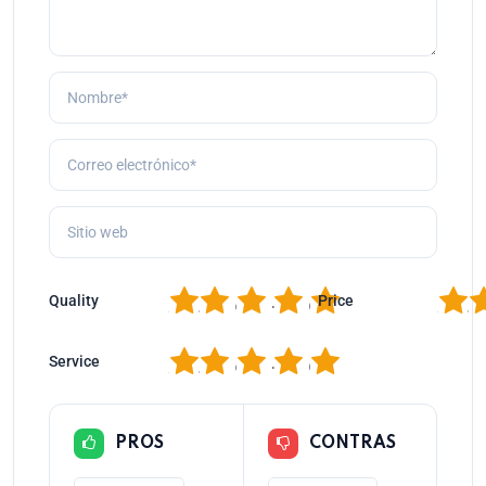
1
2
3
4
5
1
2
Quality
Price
1
2
3
4
5
Service
PROS
CONTRAS