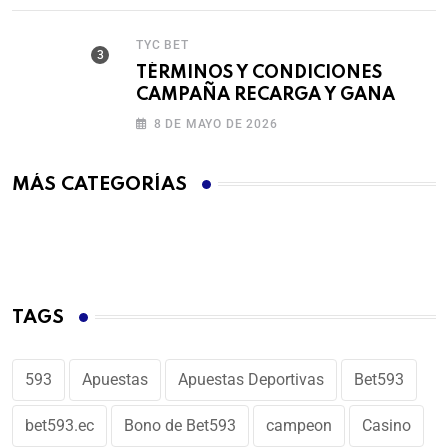
TYC BET
TÉRMINOS Y CONDICIONES
CAMPAÑA RECARGA Y GANA
8 DE MAYO DE 2026
MÁS CATEGORÍAS
TAGS
593
Apuestas
Apuestas Deportivas
Bet593
bet593.ec
Bono de Bet593
campeon
Casino