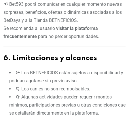
📢 Bet593 podrá comunicar en cualquier momento nuevas
sorpresas, beneficios, ofertas o dinámicas asociadas a los
BetDays y a la Tienda BETNEFICIOS.
Se recomienda al usuario
visitar la plataforma
frecuentemente
para no perder oportunidades.
6. Limitaciones y alcances
🎯 Los BETNEFICIOS están sujetos a disponibilidad y
podrían agotarse sin previo aviso.
🛒 Los canjes no son reembolsables.
🔄 Algunas actividades pueden requerir montos
mínimos, participaciones previas u otras condiciones que
se detallarán directamente en la plataforma.