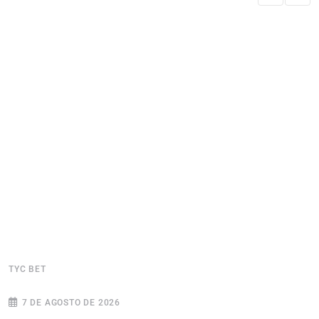
TYC BET
T
7 DE AGOSTO DE 2026