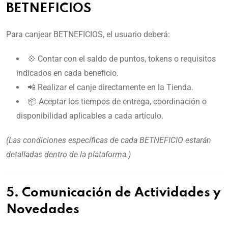
BETNEFICIOS
Para canjear BETNEFICIOS, el usuario deberá:
💠 Contar con el saldo de puntos, tokens o requisitos
indicados en cada beneficio.
📲 Realizar el canje directamente en la Tienda.
📦 Aceptar los tiempos de entrega, coordinación o
disponibilidad aplicables a cada artículo.
(Las condiciones específicas de cada BETNEFICIO estarán
detalladas dentro de la plataforma.)
5. Comunicación de Actividades y
Novedades