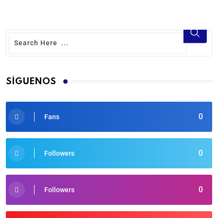
SÍGUENOS
0
Fans
0
Followers
0
Followers