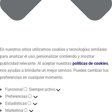
En nuestros sitios utilizamos cookies y tecnologías similares
para analizar el uso, personalizar contenido y mostrar
publicidad relevante. Al aceptar nuestras
políticas de cookies
,
nos ayudas a brindarte un mejor servicio. Puedes cambiar tus
preferencias en cualquier momento.
Funcional
Siempre activo
Preferencias
Estadísticas
Marketing