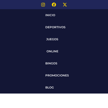
INICIO
DEPORTIVOS
JUEGOS
ONLINE
BINGOS
PROMOCIONES
BLOG