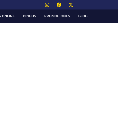
S ONLINE
BINGOS
PROMOCIONES
BLOG