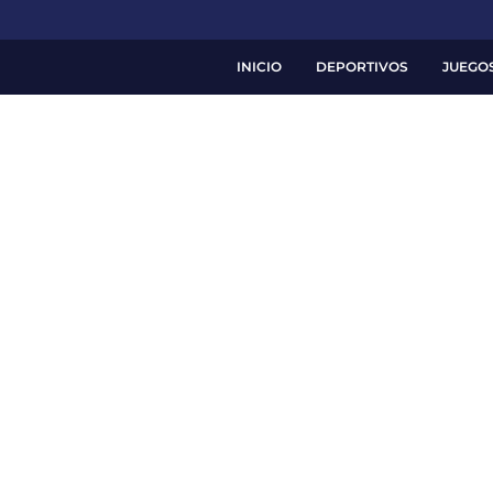
INICIO
DEPORTIVOS
JUEGO