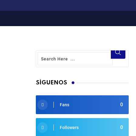
SÍGUENOS
0
Fans
0
Followers