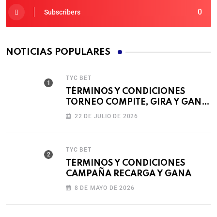
0
Subscribers
NOTICIAS POPULARES
TYC BET
TÉRMINOS Y CONDICIONES
TORNEO COMPITE, GIRA Y GANA
🎰
22 DE JULIO DE 2026
TYC BET
TÉRMINOS Y CONDICIONES
CAMPAÑA RECARGA Y GANA
8 DE MAYO DE 2026