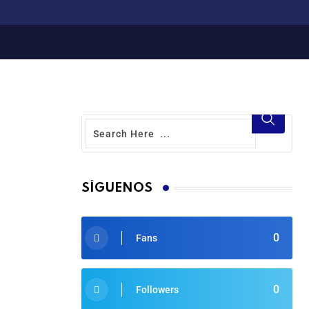
SÍGUENOS
0
Fans
0
Followers