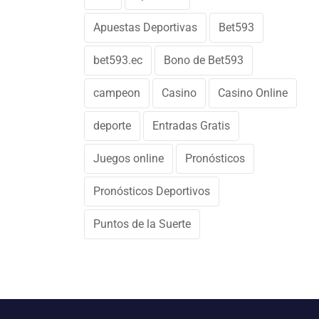
Apuestas Deportivas
Bet593
bet593.ec
Bono de Bet593
campeon
Casino
Casino Online
deporte
Entradas Gratis
Juegos online
Pronósticos
Pronósticos Deportivos
Puntos de la Suerte