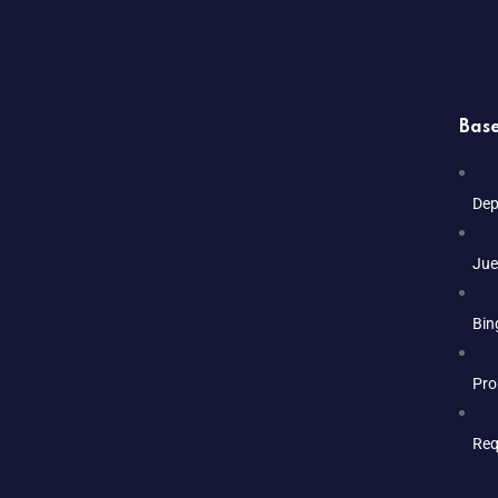
Base
Dep
Jue
Bin
Pro
Req