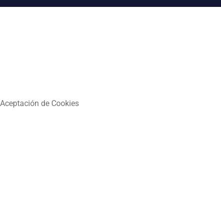
Aceptación de Cookies