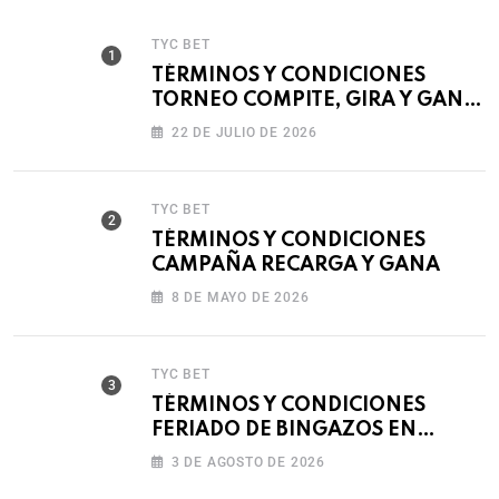
TYC BET
TÉRMINOS Y CONDICIONES
TORNEO COMPITE, GIRA Y GANA
🎰
22 DE JULIO DE 2026
TYC BET
TÉRMINOS Y CONDICIONES
CAMPAÑA RECARGA Y GANA
8 DE MAYO DE 2026
TYC BET
TÉRMINOS Y CONDICIONES
FERIADO DE BINGAZOS EN
BET593
3 DE AGOSTO DE 2026