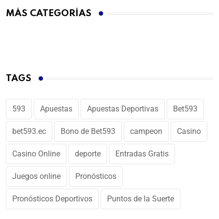
MÁS CATEGORÍAS
TAGS
593
Apuestas
Apuestas Deportivas
Bet593
bet593.ec
Bono de Bet593
campeon
Casino
Casino Online
deporte
Entradas Gratis
Juegos online
Pronósticos
Pronósticos Deportivos
Puntos de la Suerte