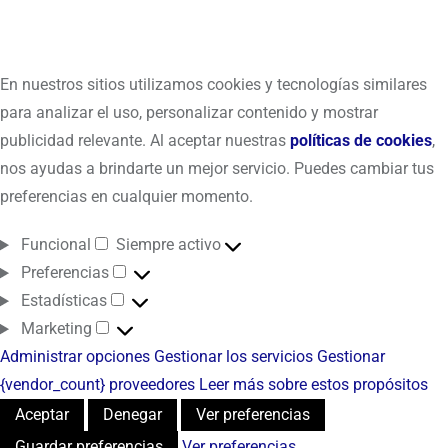
En nuestros sitios utilizamos cookies y tecnologías similares
para analizar el uso, personalizar contenido y mostrar
publicidad relevante. Al aceptar nuestras
políticas de cookies
,
nos ayudas a brindarte un mejor servicio. Puedes cambiar tus
preferencias en cualquier momento.
Funcional
Siempre activo
Preferencias
Estadísticas
Marketing
Administrar opciones
Gestionar los servicios
Gestionar
{vendor_count} proveedores
Leer más sobre estos propósitos
Aceptar
Denegar
Ver preferencias
Guardar preferencias
Ver preferencias