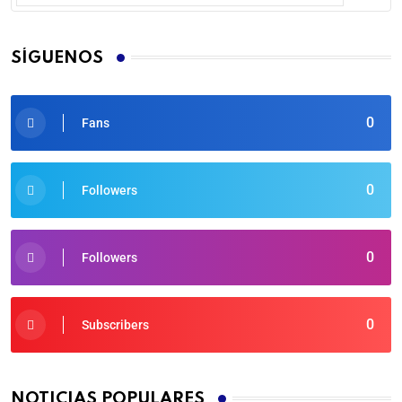
SÍGUENOS
0
Fans
0
Followers
0
Followers
0
Subscribers
NOTICIAS POPULARES