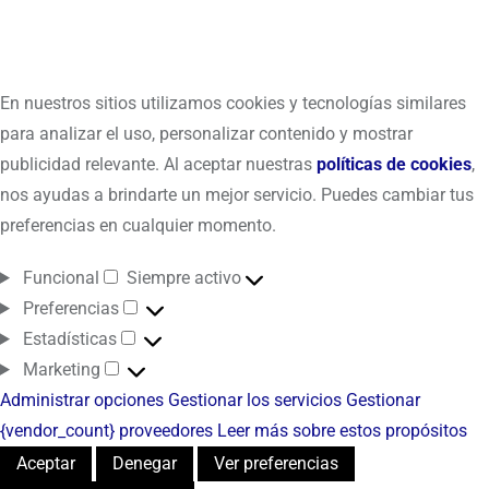
En nuestros sitios utilizamos cookies y tecnologías similares
para analizar el uso, personalizar contenido y mostrar
publicidad relevante. Al aceptar nuestras
políticas de cookies
,
nos ayudas a brindarte un mejor servicio. Puedes cambiar tus
preferencias en cualquier momento.
Funcional
Siempre activo
Preferencias
Estadísticas
Marketing
Administrar opciones
Gestionar los servicios
Gestionar
{vendor_count} proveedores
Leer más sobre estos propósitos
Aceptar
Denegar
Ver preferencias