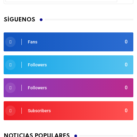
SÍGUENOS
0
Fans
0
Followers
0
Followers
0
Subscribers
NOTICIAS POPULARES