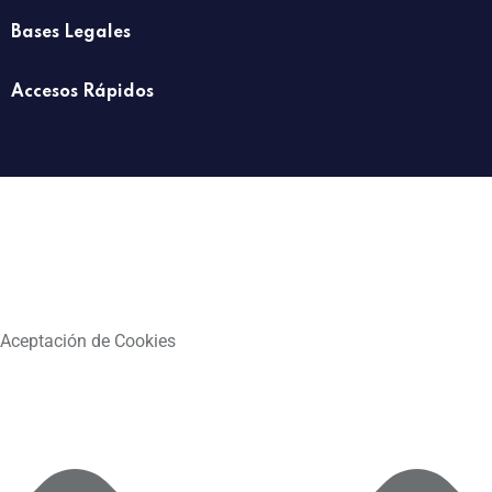
Bases Legales
Accesos Rápidos
Aceptación de Cookies