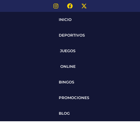
INICIO
DEPORTIVOS
JUEGOS
ONLINE
BINGOS
PROMOCIONES
BLOG