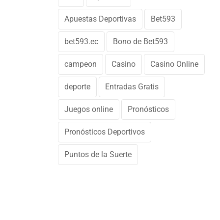
Apuestas Deportivas
Bet593
bet593.ec
Bono de Bet593
campeon
Casino
Casino Online
deporte
Entradas Gratis
Juegos online
Pronósticos
Pronósticos Deportivos
Puntos de la Suerte