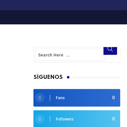
SÍGUENOS
0
Fans
0
Followers