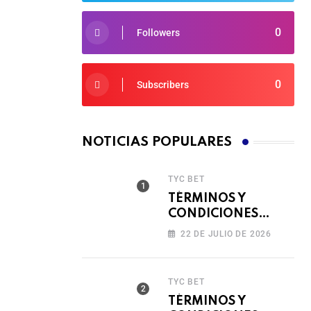
0
Followers
0
Subscribers
NOTICIAS POPULARES
TYC BET
TÉRMINOS Y
CONDICIONES
TORNEO COMPITE,
22 DE JULIO DE 2026
GIRA Y GANA🎰
TYC BET
TÉRMINOS Y