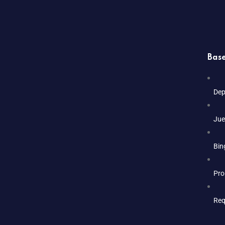
Base
Dep
Jue
Bin
Pro
Req