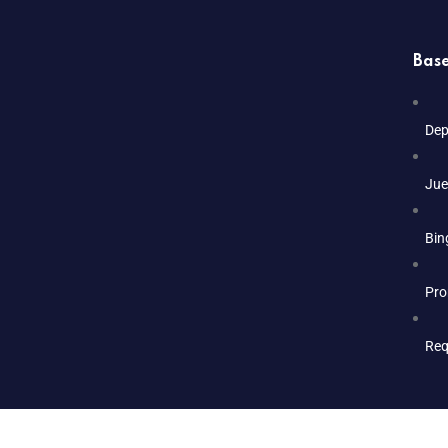
Base
Dep
Jue
Bin
Pro
Req