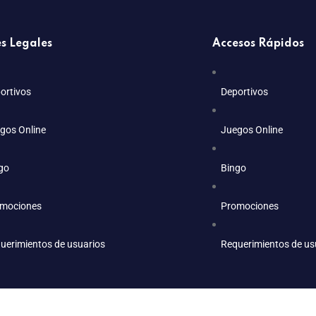
s Legales
Accesos Rápidos
ortivos
Deportivos
gos Online
Juegos Online
go
Bingo
mociones
Promociones
uerimientos de usuarios
Requerimientos de us