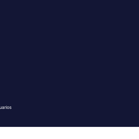
uarios