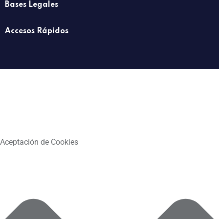
Bases Legales
Accesos Rápidos
Aceptación de Cookies