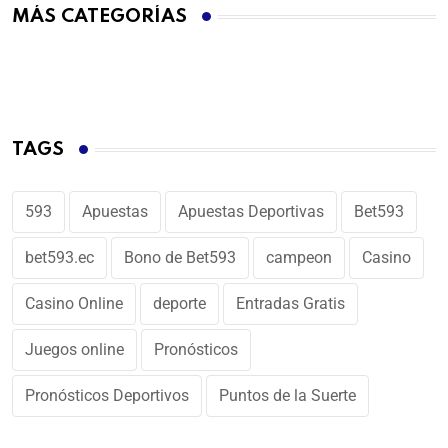
MÁS CATEGORÍAS
TAGS
593
Apuestas
Apuestas Deportivas
Bet593
bet593.ec
Bono de Bet593
campeon
Casino
Casino Online
deporte
Entradas Gratis
Juegos online
Pronósticos
Pronósticos Deportivos
Puntos de la Suerte