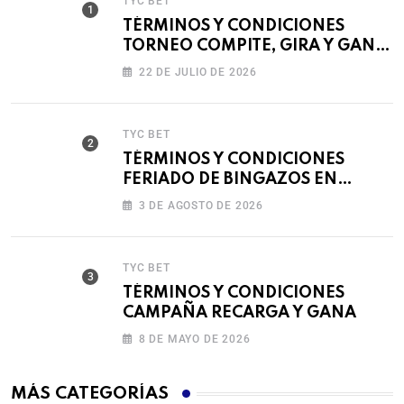
TYC BET
TÉRMINOS Y CONDICIONES
TORNEO COMPITE, GIRA Y GANA
🎰
22 DE JULIO DE 2026
TYC BET
TÉRMINOS Y CONDICIONES
FERIADO DE BINGAZOS EN
BET593
3 DE AGOSTO DE 2026
TYC BET
TÉRMINOS Y CONDICIONES
CAMPAÑA RECARGA Y GANA
8 DE MAYO DE 2026
MÁS CATEGORÍAS