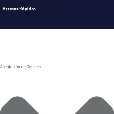
Accesos Rápidos
Aceptación de Cookies