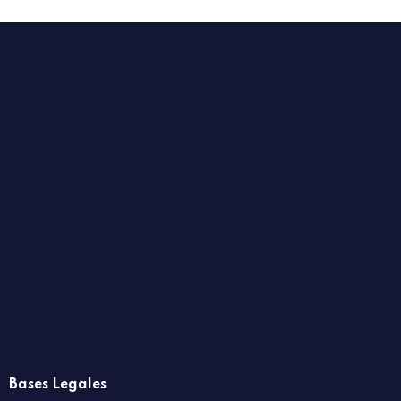
Bases Legales