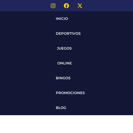
INICIO
DEPORTIVOS
JUEGOS
ONLINE
BINGOS
PROMOCIONES
BLOG