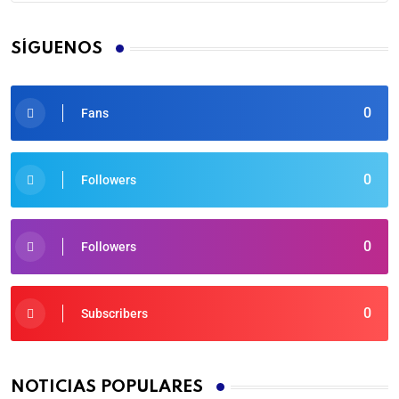
SÍGUENOS
0
Fans
0
Followers
0
Followers
0
Subscribers
NOTICIAS POPULARES