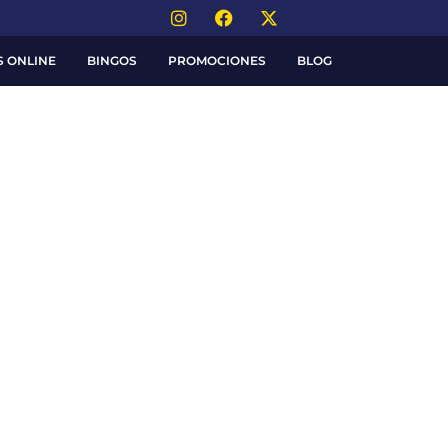
S ONLINE
BINGOS
PROMOCIONES
BLOG