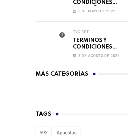
CONDICIONES
CAMPAÑA
8 DE MAYO DE 2026
RECARGA Y GANA
TYC BET
TÉRMINOS Y
CONDICIONES
FERIADO DE
3 DE AGOSTO DE 2026
BINGAZOS EN
BET593
MÁS CATEGORÍAS
TAGS
593
Apuestas