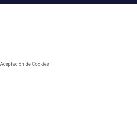
Aceptación de Cookies