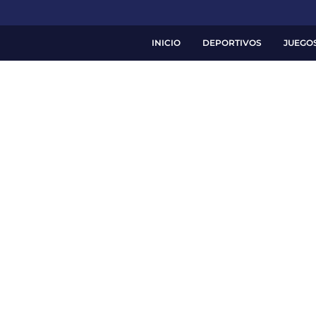
INICIO
DEPORTIVOS
JUEGO