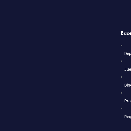
Base
Dep
Jue
Bin
Pro
Req