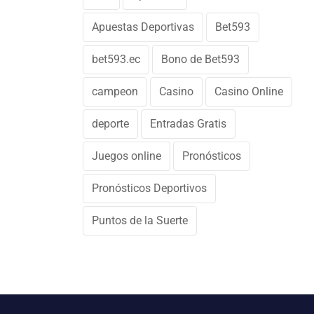
Apuestas Deportivas
Bet593
bet593.ec
Bono de Bet593
campeon
Casino
Casino Online
deporte
Entradas Gratis
Juegos online
Pronósticos
Pronósticos Deportivos
Puntos de la Suerte