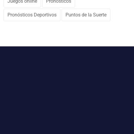
Juegos online
Pronósticos
Pronósticos Deportivos
Puntos de la Suerte