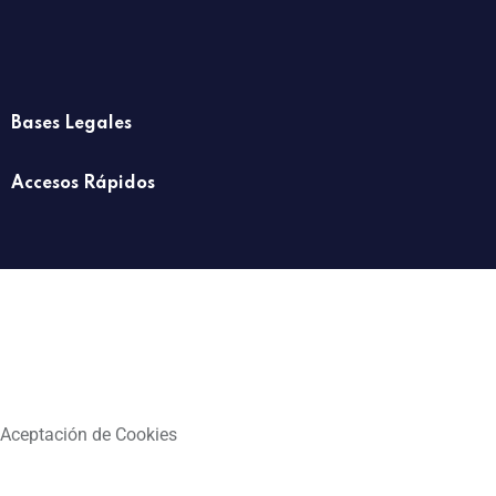
Bases Legales
Accesos Rápidos
Aceptación de Cookies