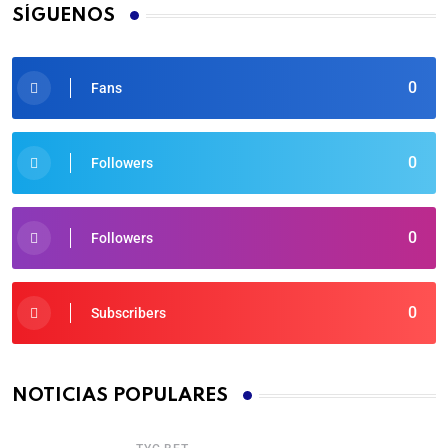
SÍGUENOS
0
Fans
0
Followers
0
Followers
0
Subscribers
NOTICIAS POPULARES