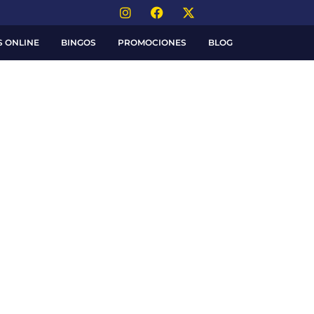
S ONLINE
BINGOS
PROMOCIONES
BLOG