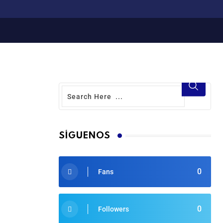
SÍGUENOS
0
Fans
0
Followers