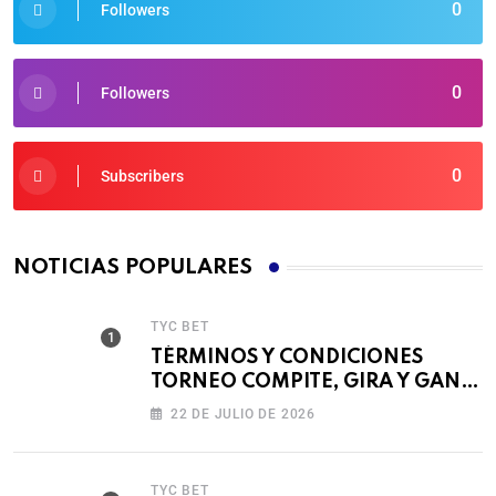
0
Followers
0
Followers
0
Subscribers
NOTICIAS POPULARES
TYC BET
TÉRMINOS Y CONDICIONES
TORNEO COMPITE, GIRA Y GANA
🎰
22 DE JULIO DE 2026
TYC BET