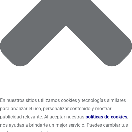
En nuestros sitios utilizamos cookies y tecnologías similares
para analizar el uso, personalizar contenido y mostrar
publicidad relevante. Al aceptar nuestras
políticas de cookies
,
nos ayudas a brindarte un mejor servicio. Puedes cambiar tus