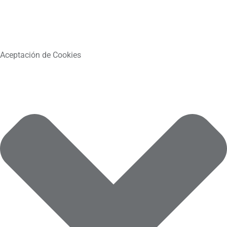
Aceptación de Cookies