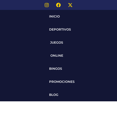
INICIO
DEPORTIVOS
JUEGOS
ONLINE
BINGOS
PROMOCIONES
BLOG