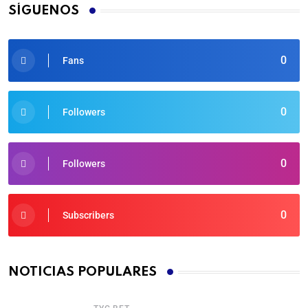
SÍGUENOS
0
Fans
0
Followers
0
Followers
0
Subscribers
NOTICIAS POPULARES