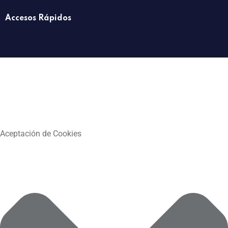
Accesos Rápidos
Aceptación de Cookies