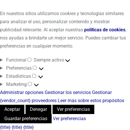
En nuestros sitios utilizamos cookies y tecnologías similares
para analizar el uso, personalizar contenido y mostrar
publicidad relevante. Al aceptar nuestras
políticas de cookies
,
nos ayudas a brindarte un mejor servicio. Puedes cambiar tus
preferencias en cualquier momento.
Funcional
Siempre activo
Preferencias
Estadísticas
Marketing
Administrar opciones
Gestionar los servicios
Gestionar
{vendor_count} proveedores
Leer más sobre estos propósitos
Aceptar
Denegar
Ver preferencias
Guardar preferencias
Ver preferencias
{title}
{title}
{title}