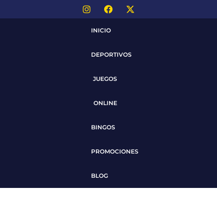
INICIO
DEPORTIVOS
JUEGOS
ONLINE
BINGOS
PROMOCIONES
BLOG