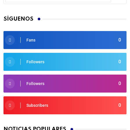
SÍGUENOS
0
Fans
0
Followers
0
Followers
0
Subscribers
NOTICIAS POPULARES