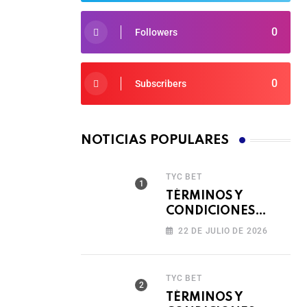
0
Followers
0
Subscribers
NOTICIAS POPULARES
TYC BET
TÉRMINOS Y
CONDICIONES
TORNEO COMPITE,
22 DE JULIO DE 2026
GIRA Y GANA🎰
TYC BET
TÉRMINOS Y