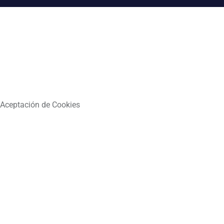
Aceptación de Cookies