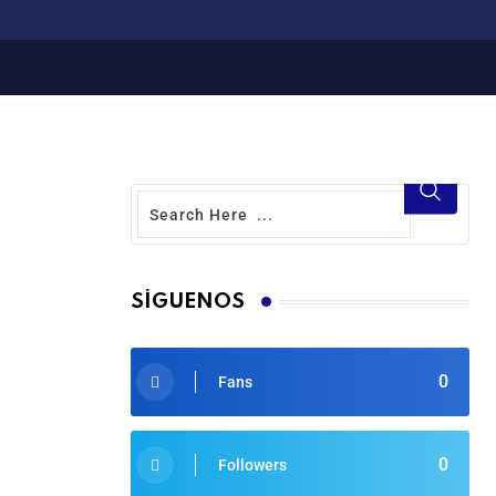
SÍGUENOS
0
Fans
0
Followers