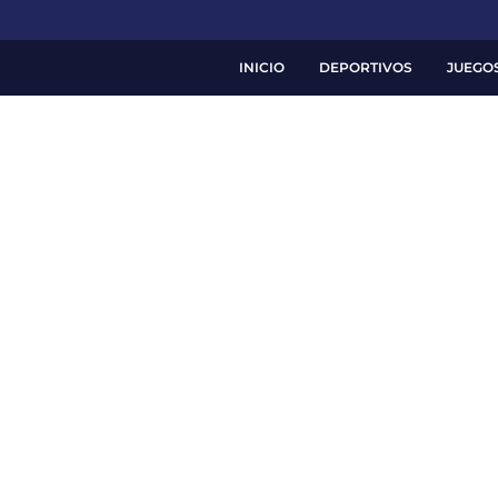
INICIO
DEPORTIVOS
JUEGO