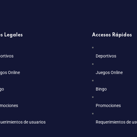
s Legales
Accesos Rápidos
ortivos
Deportivos
gos Online
Juegos Online
go
Bingo
mociones
Promociones
uerimientos de usuarios
Requerimientos de us