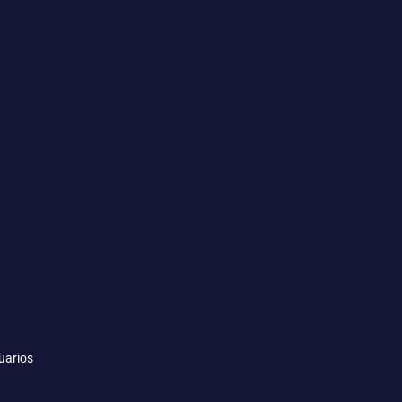
uarios