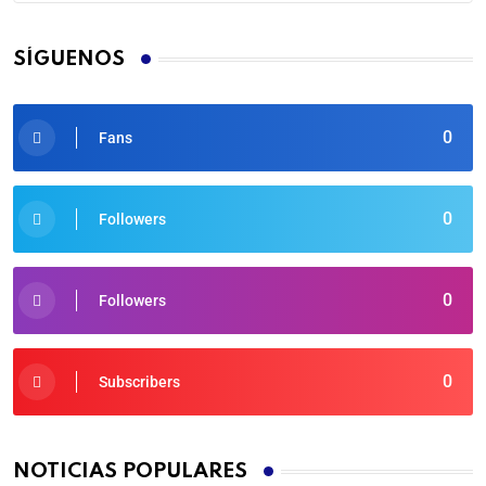
SÍGUENOS
0
Fans
0
Followers
0
Followers
0
Subscribers
NOTICIAS POPULARES