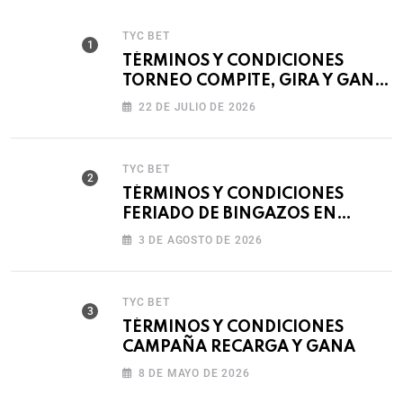
TYC BET
TÉRMINOS Y CONDICIONES
TORNEO COMPITE, GIRA Y GANA
🎰
22 DE JULIO DE 2026
TYC BET
TÉRMINOS Y CONDICIONES
FERIADO DE BINGAZOS EN
BET593
3 DE AGOSTO DE 2026
TYC BET
TÉRMINOS Y CONDICIONES
CAMPAÑA RECARGA Y GANA
8 DE MAYO DE 2026