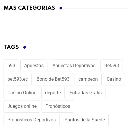
MÁS CATEGORÍAS
TAGS
593
Apuestas
Apuestas Deportivas
Bet593
bet593.ec
Bono de Bet593
campeon
Casino
Casino Online
deporte
Entradas Gratis
Juegos online
Pronósticos
Pronósticos Deportivos
Puntos de la Suerte